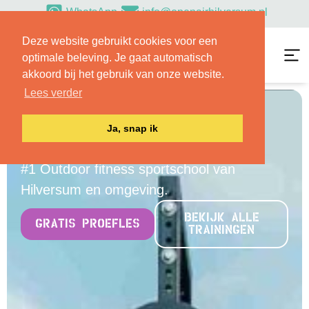
WhatsApp
info@openairhilversum.nl
Deze website gebruikt cookies voor een
optimale beleving. Je gaat automatisch
akkoord bij het gebruik van onze website.
Lees verder
Kom je ook buiten
Ja, snap ik
sporten?
#1 Outdoor fitness sportschool van
Hilversum en omgeving.
BEKIJK ALLE
GRATIS PROEFLES
TRAININGEN